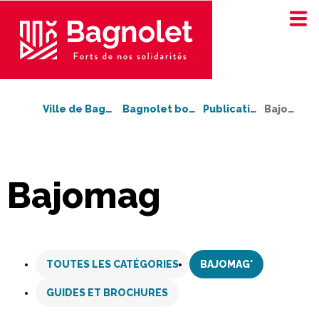
Ville de Bagnolet
Bagnolet bouge !
Publications
Bajomag'
Bajomag
Aller
au
TOUTES LES CATÉGORIES
BAJOMAG'
contenu
GUIDES ET BROCHURES