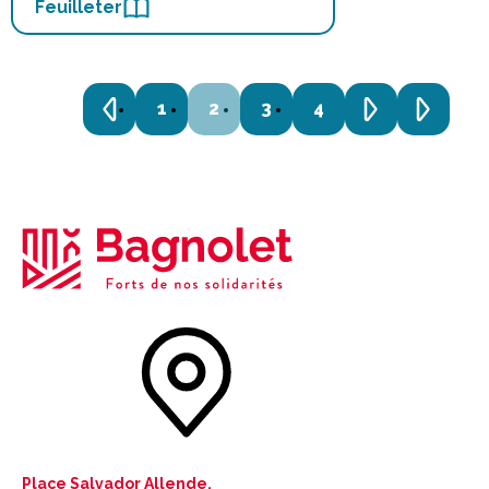
Feuilleter
1
2
3
4
Place Salvador Allende,