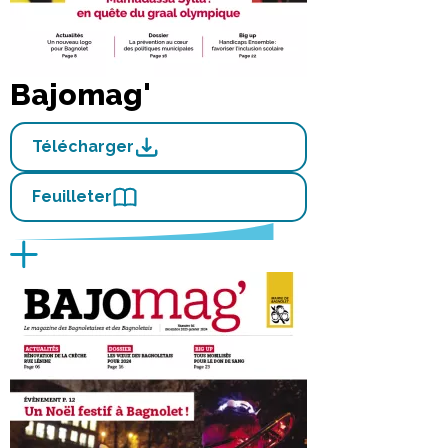
Bajomag'
Télécharger
Feuilleter