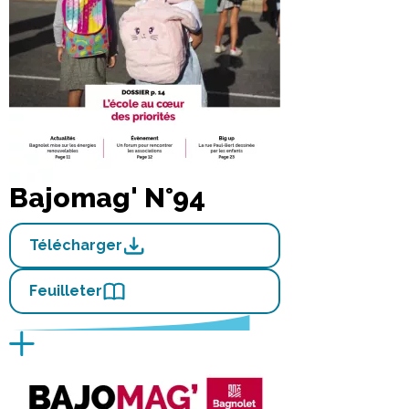
Bajomag' N°94
Télécharger
Feuilleter