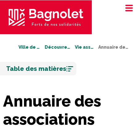
Ville de Bagnolet
Découvrez Bagnolet
Vie associative
Annuaire des associations
Aller
Table des matières
au
contenu
Annuaire des
associations