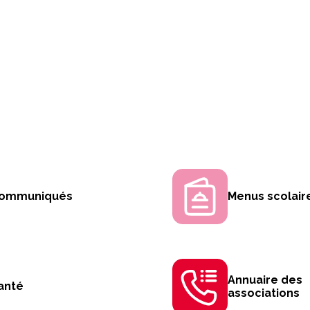
ommuniqués
Menus scolair
Annuaire des
anté
associations