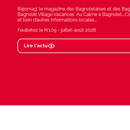
Cet été à Bagnolet, la place Salvador-Allende se tr
détente ! À l'ombre d'une immense tonnelle, profit
pause.
Lire l'actu