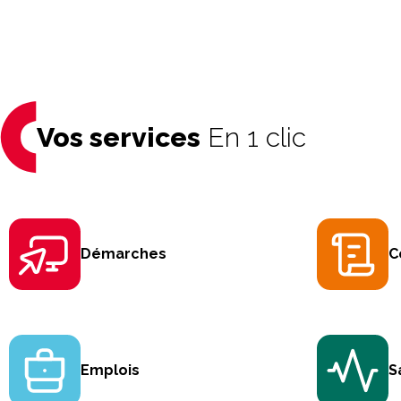
Vos services
En 1 clic
Aller
au
contenu
Démarches
C
Emplois
S