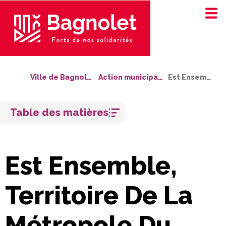
Ville de Bagnolet
Action municipale
Est Ensemble
Aller
Table des matières
au
contenu
Est Ensemble,
Territoire De La
Métropole Du