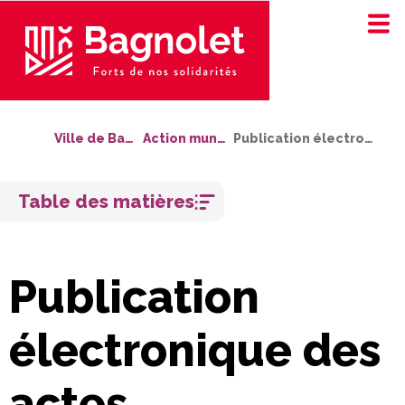
Ville de Bagnolet
Action municipale
Publication électronique des actes
Aller
Table des matières
au
contenu
Publication
électronique des
actes