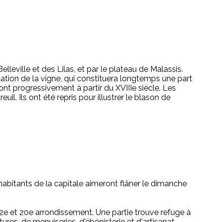
lleville et des Lilas, et par le plateau de Malassis.
itation de la vigne, qui constituera longtemps une part
ont progressivement à partir du XVIIIe siècle. Les
l. Ils ont été repris pour illustrer le blason de
 habitants de la capitale aimeront flâner le dimanche
12e et 20e arrondissement. Une partie trouve refuge à
res, de menuiseries, d'ébénisterie et d'artisanat.