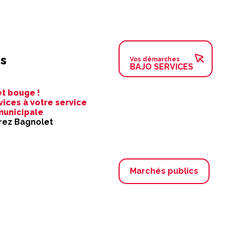
s
Vos démarches
BAJO SERVICES
t bouge !
vices à votre service
municipale
ez Bagnolet
Marchés publics