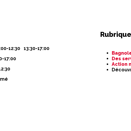
Rubrique
Aller
:00-12:30 13:30-17:00
Bagnole
au
0-17:00
Des ser
contenu
Action 
12:30
Découvr
rmé