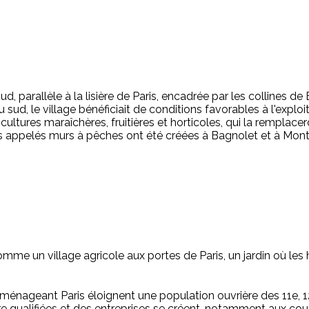
arallèle à la lisière de Paris, encadrée par les collines de Be
u sud, le village bénéficiait de conditions favorables à l'explo
ultures maraîchères, fruitières et horticoles, qui la remplacer
 appelés murs à pêches ont été créées à Bagnolet et à Montreui
omme un village agricole aux portes de Paris, un jardin où les
aménageant Paris éloignent une population ouvrière des 11e, 
e qualifiées et des entreprises se créent, notamment aux coutu