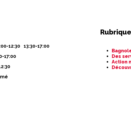
Rubrique
Aller
:00-12:30 13:30-17:00
Bagnole
au
0-17:00
Des ser
contenu
Action 
12:30
Découv
rmé