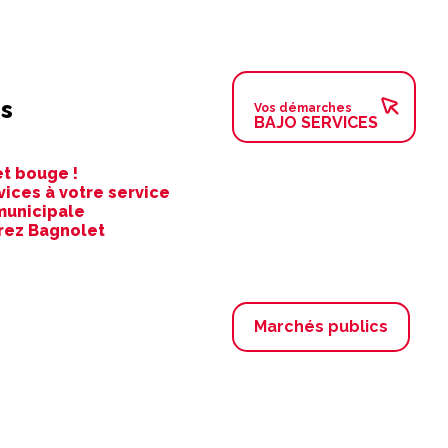
s
Vos démarches
BAJO SERVICES
t bouge !
vices à votre service
municipale
rez Bagnolet
Marchés publics