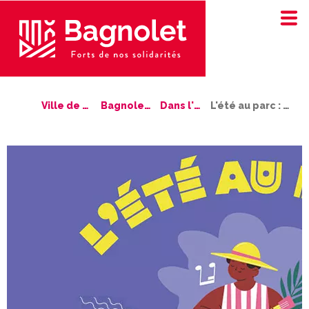
Ville de Bagnolet
Bagnolet bouge !
Dans l'agenda
L'été au parc : Abajade en live