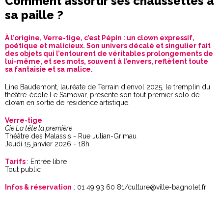
Comment assortir ses chaussettes à
sa paille ?
À l’origine, Verre-tige, c’est Pépin : un clown expressif,
poétique et malicieux. Son univers décalé et singulier fait
des objets qui l’entourent de véritables prolongements de
lui-même, et ses mots, souvent à l’envers, reflètent toute
sa fantaisie et sa malice.
Line Baudemont, lauréate de Terrain d'envol 2025, le tremplin du
théâtre-école Le Samovar, présente son tout premier solo de
clown en sortie de résidence artistique.
Verre-tige
Cie La tête la première
Théâtre des Malassis - Rue Julian-Grimau
Jeudi 15 janvier 2026 - 18h
Tarifs
: Entrée libre
Tout public
Infos & réservation
: 01 49 93 60 81/culture@ville-bagnolet.fr