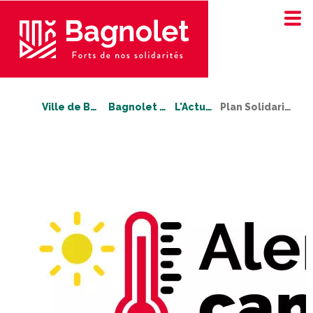
Ville de Bagnolet
Bagnolet bouge !
L'Actualité
Plan Solidarité Canicule