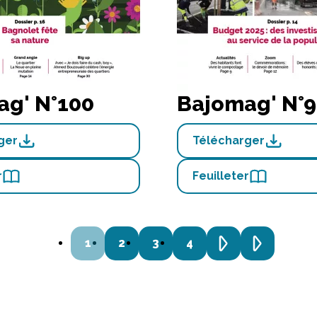
ag' N°100
Bajomag' N°
ger
Télécharger
r
Feuilleter
1
2
3
4