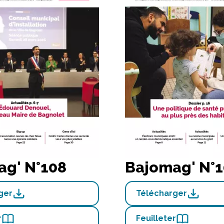
ag' N°108
Bajomag' N°1
ger
Télécharger
r
Feuilleter