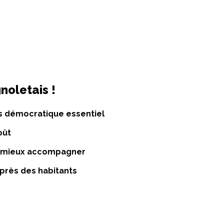
noletais !
s démocratique essentiel
oût
r mieux accompagner
 près des habitants