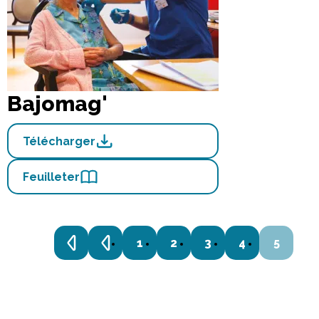
Bajomag'
Télécharger
Feuilleter
1
2
3
4
5