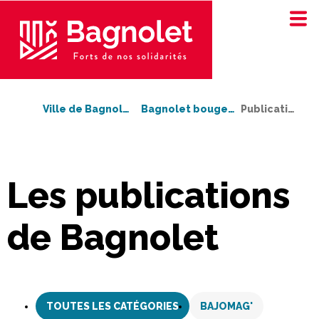
Ville de Bagnolet
Bagnolet bouge !
Publications
Les publications
de Bagnolet
Aller
au
TOUTES LES CATÉGORIES
BAJOMAG'
contenu