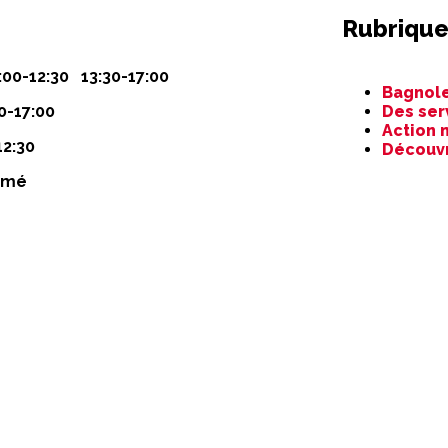
Rubrique
Aller
:00-12:30 13:30-17:00
Bagnole
au
0-17:00
Des ser
contenu
Action 
12:30
Découv
rmé