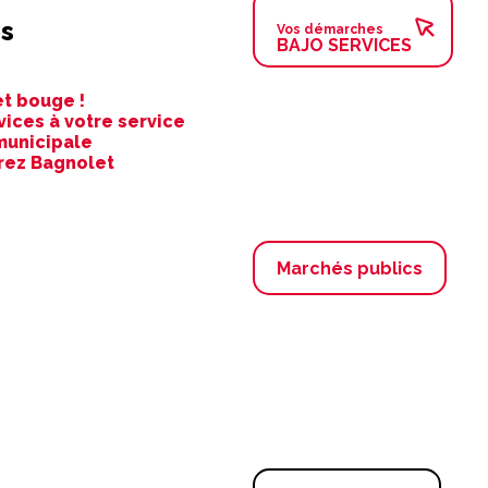
s
Vos démarches
BAJO SERVICES
t bouge !
vices à votre service
municipale
rez Bagnolet
Marchés publics