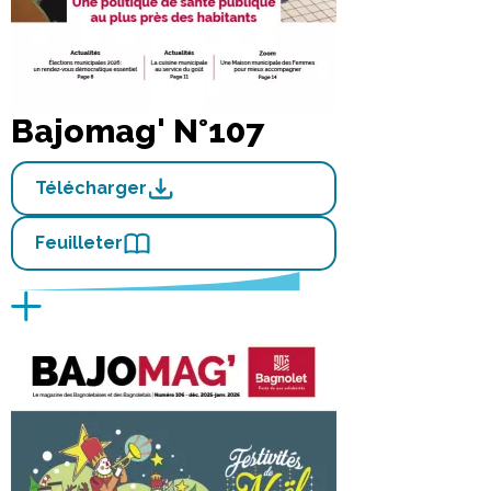
Bajomag' N°107
Télécharger
Feuilleter