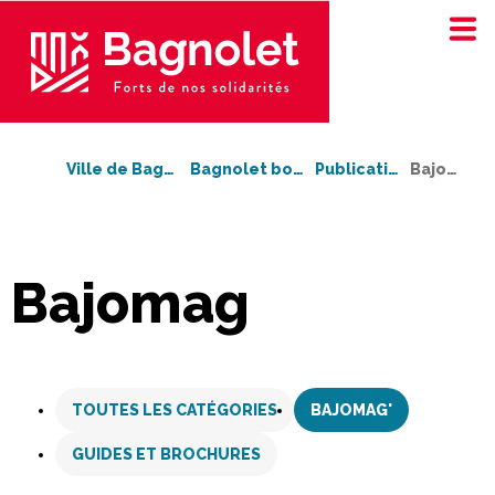
Ville de Bagnolet
Bagnolet bouge !
Publications
Bajomag'
Bajomag
Aller
au
TOUTES LES CATÉGORIES
BAJOMAG'
contenu
GUIDES ET BROCHURES