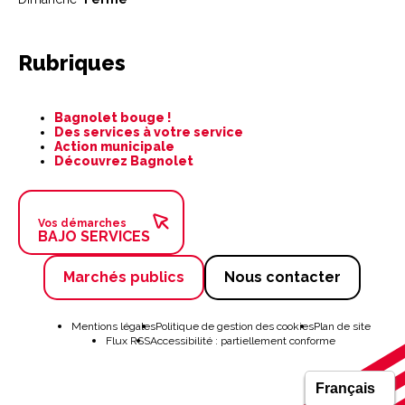
Rubriques
Aller
Bagnolet bouge !
au
Des services à votre service
contenu
Action municipale
Découvrez Bagnolet
Vos démarches
BAJO SERVICES
Marchés publics
Nous contacter
Aller
au
Mentions légales
Politique de gestion des cookies
Plan de site
contenu
Flux RSS
Accessibilité : partiellement conforme