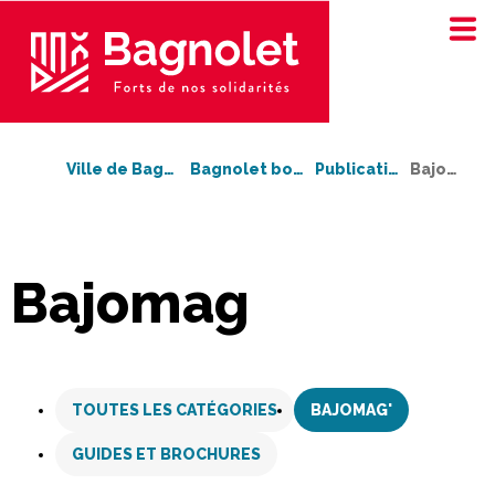
Ville de Bagnolet
Bagnolet bouge !
Publications
Bajomag'
Bajomag
Aller
au
TOUTES LES CATÉGORIES
BAJOMAG'
contenu
GUIDES ET BROCHURES