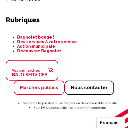
Rubriques
Aller
Bagnolet bouge !
au
Des services à votre service
contenu
Action municipale
Découvrez Bagnolet
Vos démarches
BAJO SERVICES
Marchés publics
Nous contacter
Aller
au
Mentions légales
Politique de gestion des cookies
Plan de site
contenu
Flux RSS
Accessibilité : partiellement conforme