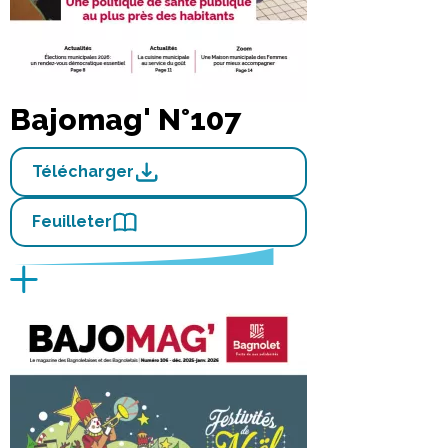
Bajomag' N°107
Télécharger
Feuilleter