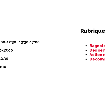
Rubrique
Aller
:00-12:30 13:30-17:00
Bagnole
au
0-17:00
Des ser
contenu
Action 
12:30
Découv
rmé