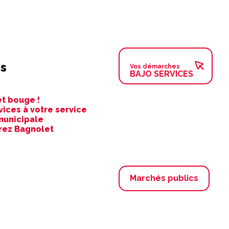
s
Vos démarches
BAJO SERVICES
t bouge !
vices à votre service
municipale
rez Bagnolet
Marchés publics