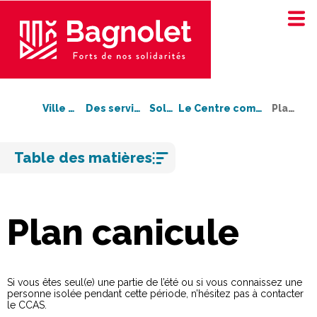
Ville de Bagnolet
Des services à votre service
Solidarité
Le Centre communal d’Action sociale (CCAS)
Plan Canicule
Aller
Table des matières
au
contenu
Plan canicule
Si vous êtes seul(e) une partie de l’été ou si vous connaissez une
personne isolée pendant cette période, n’hésitez pas à contacter
le CCAS.