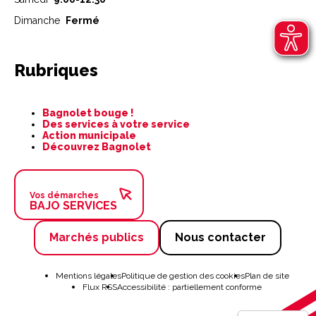
Dimanche
Fermé
Rubriques
Aller
Bagnolet bouge !
au
Des services à votre service
contenu
Action municipale
Découvrez Bagnolet
Vos démarches
BAJO SERVICES
Marchés publics
Nous contacter
Aller
au
Mentions légales
Politique de gestion des cookies
Plan de site
contenu
Flux RSS
Accessibilité : partiellement conforme