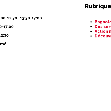
Rubrique
Aller
:00-12:30 13:30-17:00
Bagnole
au
0-17:00
Des ser
contenu
Action 
12:30
Découv
rmé