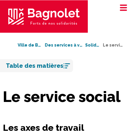
Ville de Bagnolet
Des services à votre service
Solidarité
Le service social
Aller
Table des matières
au
contenu
Le service social
Les axes de travail