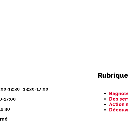
Rubrique
Aller
:00-12:30 13:30-17:00
Bagnole
au
0-17:00
Des ser
contenu
Action 
12:30
Découv
rmé