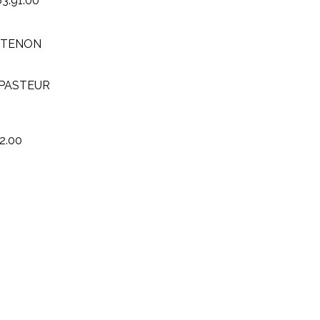
63.91.00
l TENON
t PASTEUR
22.00