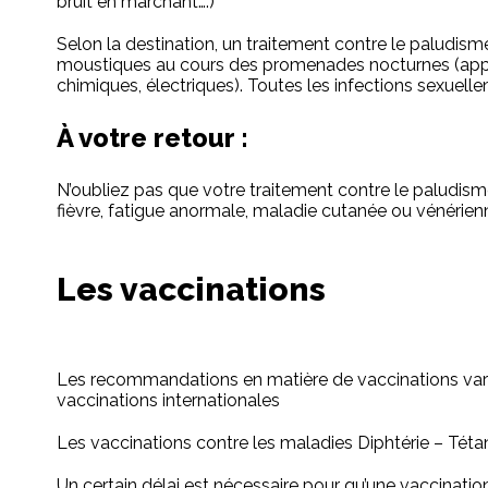
bruit en marchant….)
Selon la destination, un traitement contre le paludism
moustiques au cours des promenades nocturnes (appliq
chimiques, électriques). Toutes les infections sexuell
À votre retour :
N’oubliez pas que votre traitement contre le paludisme
fièvre, fatigue anormale, maladie cutanée ou vénérienne
Les vaccinations
Les recommandations en matière de vaccinations varie
vaccinations internationales
Les vaccinations contre les maladies Diphtérie – Tétano
Un certain délai est nécessaire pour qu’une vaccination 