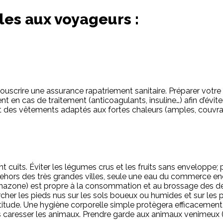
s aux voyageurs :
ouscrire une assurance rapatriement sanitaire. Préparer votr
nt en cas de traitement (anticoagulants, insuline…) afin d’év
 et des vêtements adaptés aux fortes chaleurs (amples, couvra
its. Éviter les légumes crus et les fruits sans enveloppe; pe
dehors des très grandes villes, seule une eau du commerce enc
nazone) est propre à la consommation et au brossage des den
cher les pieds nus sur les sols boueux ou humides et sur les 
titude. Une hygiène corporelle simple protègera efficacement
 caresser les animaux. Prendre garde aux animaux venimeux (re